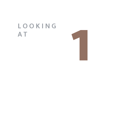
1
LOOKING
AT
CASE
STUDI
ES
STORE NAME
Lorem ipsum dolor sit amet,
consectetuer adipiscing elit, sed