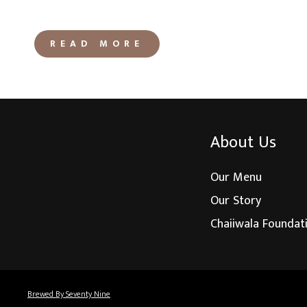
READ MORE
About Us
Our Menu
Our Story
Chaiiwala Foundat
Brewed By Seventy Nine